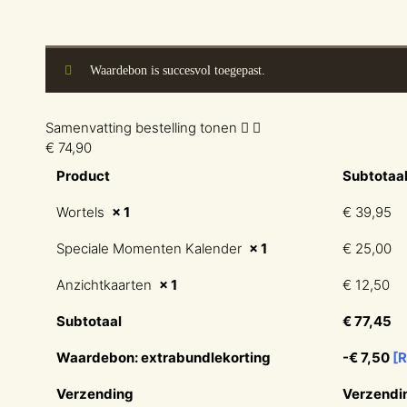
Waardebon is succesvol toegepast.
Samenvatting bestelling tonen
€ 74,90
Product
Subtotaa
Wortels
× 1
€
39,95
Speciale Momenten Kalender
× 1
€
25,00
Anzichtkaarten
× 1
€
12,50
Subtotaal
€
77,45
Waardebon: extrabundlekorting
-
€
7,50
[
Verzending
Verzendi