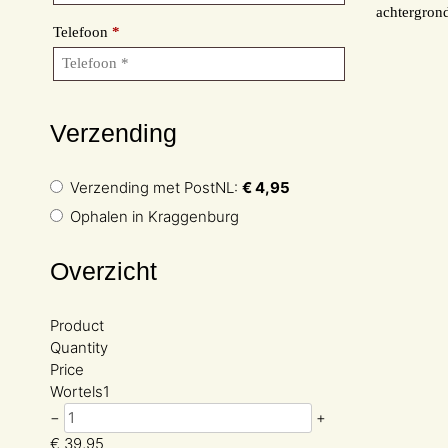
achtergron
Telefoon
*
Verzending
Verzending met PostNL:
€
4,95
Ophalen in Kraggenburg
Overzicht
Product
Quantity
Price
Wortels
1
−
+
€
39,95