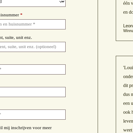
één
en do
huisnummer
*
Leon
Winna
, suite, unit enz.
'Loui
onder
dit p
dus n
een u
ook h
leven
il mij inschrijven voor meer
weet 