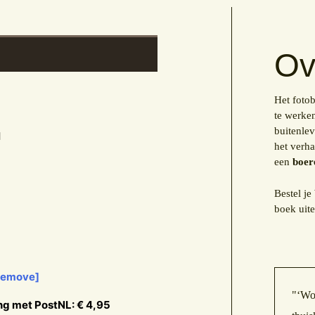
Ov
Het foto
te werken
buitenle
l
het verh
een
boer
Bestel je
boek uite
Remove]
"‘Wor
ng met PostNL:
€
4,95