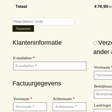
Totaal
€
74,90
(i
Toepassen
Klanteninformatie
Verz
ander 
E-mailadres
*
Voornaam
Factuurgegevens
Bedrijfsn
Voornaam
*
Achternaam
*
Land/regi