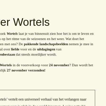
er Wortels
boek
Wortels
laat je van binnenuit zien hoe het is om te leven en
 op het ritme van de seizoenen en het weer. Wat doet het
ven met ons? De
pakkende landschapsbeelden
nemen je mee in
aal over
liefde
voor en de
uitdagingen
van
enbestaan
dat steeds moeilijker wordt.
Wortels
in de voorverkoop voor
24 november
? Dan wordt het
rlijk
27 november verzonden!
tels’ vertelt een universeel verhaal van het verlangen naar