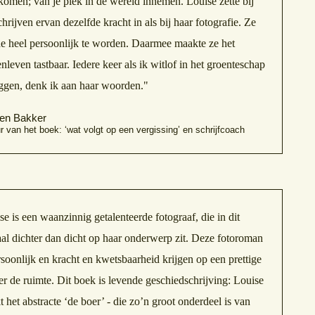
komen; van je plek in de wereld innemen. Louise zette bij
chrijven ervan dezelfde kracht in als bij haar fotografie. Ze
e heel persoonlijk te worden. Daarmee maakte ze het
nleven tastbaar. Iedere keer als ik witlof in het groenteschap
iggen, denk ik aan haar woorden."
ien Bakker
r van het boek: ‘wat volgt op een vergissing’ en schrijfcoach
se is een waanzinnig getalenteerde fotograaf, die in dit
al dichter dan dicht op haar onderwerp zit. Deze fotoroman
rsoonlijk en kracht en kwetsbaarheid krijgen op een prettige
r de ruimte. Dit boek is levende geschiedschrijving: Louise
 het abstracte ‘de boer’ - die zo’n groot onderdeel is van