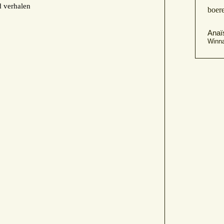
d verhalen
boere
Anaï
Winna