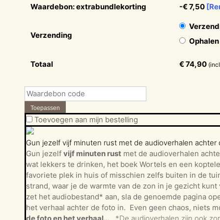
Waardebon: extrabundlekorting
-
€
7,50
[Re
Verzend
Verzending
Ophalen
Totaal
€
74,90
(inc
Toepassen
Toevoegen aan mijn bestelling
Gun jezelf vijf minuten rust met de audioverhalen achter d
Gun jezelf
vijf minuten rust
met de audioverhalen achter 
wat lekkers te drinken, het boek Wortels en een koptele
favoriete plek in huis of misschien zelfs buiten in de tui
strand, waar je de warmte van de zon in je gezicht kunt
zet het audiobestand* aan, sla de genoemde pagina op
het verhaal achter de foto in.
Even geen chaos, niets m
de foto en het verhaal…
*De audioverhalen zijn ook zon