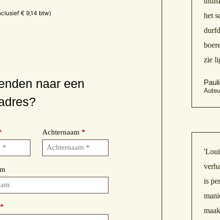
thuis
nclusief
€
9,14
btw)
het s
durfd
boere
zie l
enden naar een
Paul
Auteu
adres?
*
Achternaam
*
'Loui
verha
aam
is pe
manie
o
*
maakt