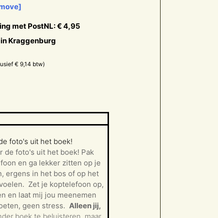
move]
ing met PostNL:
€
4,95
 in Kraggenburg
lusief
€
9,14
btw)
e foto's uit het boek!
de foto's uit het boek!
Pak
foon en ga lekker zitten op je
n, ergens in het bos of op het
 voelen.
Zet je koptelefoon op,
en en laat mij jou meenemen
oeten, geen stress.
Alleen jij,
der boek te beluisteren, maar